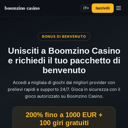
boomzino casino
IT
Iscriviti
▾
BONUS DI BENVENUTO
Unisciti a Boomzino Casino
e richiedi il tuo pacchetto di
benvenuto
Accedi a migliaia di giochi dai migliori provider con
prelievi rapidi e supporto 24/7. Gioca in sicurezza con il
gioco autorizzato su Boomzino Casino.
200% fino a 1000 EUR +
100 giri gratuiti