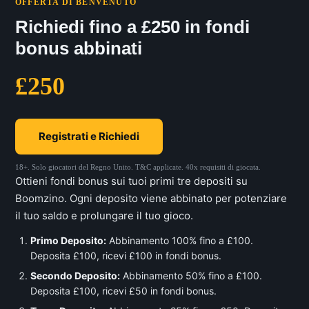
OFFERTA DI BENVENUTO
Richiedi fino a £250 in fondi
bonus abbinati
£250
Registrati e Richiedi
18+. Solo giocatori del Regno Unito. T&C applicate. 40x requisiti di giocata.
Ottieni fondi bonus sui tuoi primi tre depositi su
Boomzino. Ogni deposito viene abbinato per potenziare
il tuo saldo e prolungare il tuo gioco.
Primo Deposito:
Abbinamento 100% fino a £100.
Deposita £100, ricevi £100 in fondi bonus.
Secondo Deposito:
Abbinamento 50% fino a £100.
Deposita £100, ricevi £50 in fondi bonus.