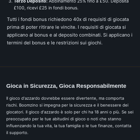
Terzo Deposito:
Abbinamento 25% fino a £50. Deposita
£100, ricevi £25 in fondi bonus.
Tutti i fondi bonus richiedono 40x di requisiti di giocata
prima di poter ritirare le vincite. I requisiti di giocata si
applicano al bonus e al deposito combinati. Si applicano i
termini del bonus e le restrizioni sui giochi.
Gioca in Sicurezza, Gioca Responsabilmente
Il gioco d'azzardo dovrebbe essere divertente, ma comporta
rischi. Boomzino si impegna per la sicurezza e il benessere dei
giocatori. Il gioco d'azzardo è solo per chi ha 18 anni o più. Se sei
preoccupato per le tue abitudini di gioco o noti che stanno
influenzando la tua vita, la tua famiglia o le tue finanze, contatta
il supporto.